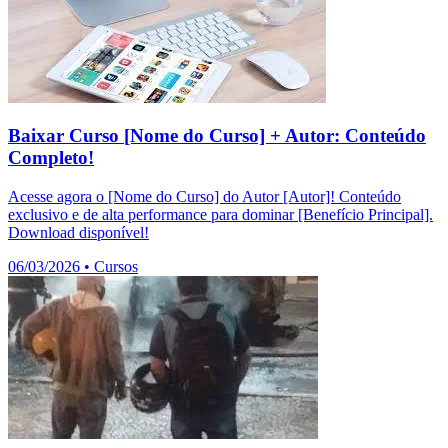
Baixar Curso [Nome do Curso] + Autor: Conteúdo
Completo!
Acesse agora o [Nome do Curso] do Autor [Autor]! Conteúdo
exclusivo e de alta performance para dominar [Benefício Principal].
Download disponível!
06/03/2026
•
Cursos