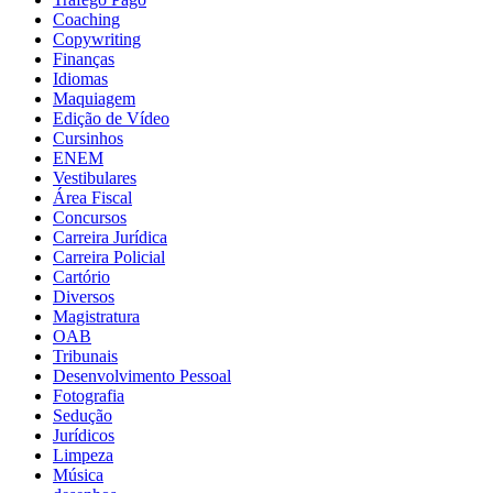
Coaching
Copywriting
Finanças
Idiomas
Maquiagem
Edição de Vídeo
Cursinhos
ENEM
Vestibulares
Área Fiscal
Concursos
Carreira Jurídica
Carreira Policial
Cartório
Diversos
Magistratura
OAB
Tribunais
Desenvolvimento Pessoal
Fotografia
Sedução
Jurídicos
Limpeza
Música