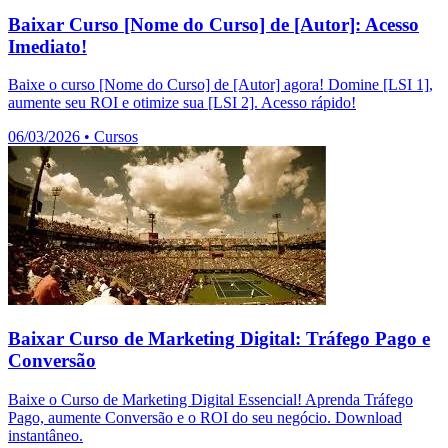
Baixar Curso [Nome do Curso] de [Autor]: Acesso
Imediato!
Baixe o curso [Nome do Curso] de [Autor] agora! Domine [LSI 1],
aumente seu ROI e otimize sua [LSI 2]. Acesso rápido!
06/03/2026
•
Cursos
Baixar Curso de Marketing Digital: Tráfego Pago e
Conversão
Baixe o Curso de Marketing Digital Essencial! Aprenda Tráfego
Pago, aumente Conversão e o ROI do seu negócio. Download
instantâneo.