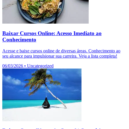
Baixar Cursos Online: Acesso Imediato ao
Conhecimento
Acesse e baixe cursos online de diversas áreas. Conhecimento ao
seu alcance para impulsionar sua carreira. Veja a lista completa!
06/03/2026
•
Uncategorized