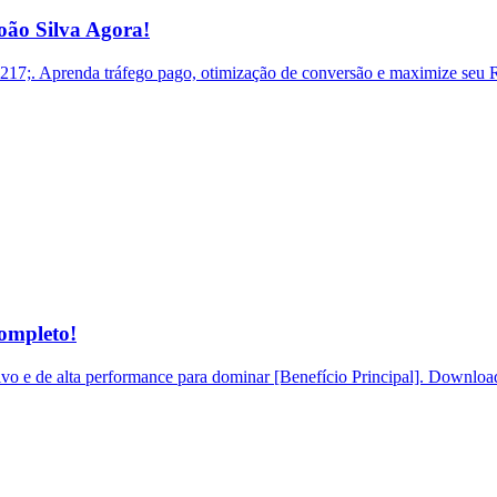
ão Silva Agora!
. Aprenda tráfego pago, otimização de conversão e maximize seu RO
ompleto!
o e de alta performance para dominar [Benefício Principal]. Download