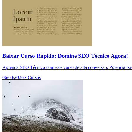
Baixar Curso Rápido: Domine SEO Técnico Agora!
Aprenda SEO Técnico com este curso de alta conversão. Potencialize 
06/03/2026
•
Cursos