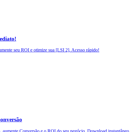
ediato!
mente seu ROI e otimize sua [LSI 2]. Acesso rápido!
Conversão
o, aumente Conversão e o ROI do seu negócio. Download instantâneo.