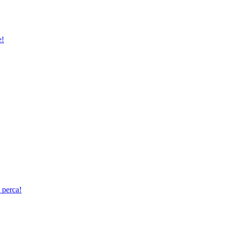
e!
 perca!