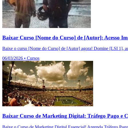
Baixar Curso [Nome do Curso] de [Autor]: Acesso Im
Baixe o curso [Nome do Curso] de [Autor] agora! Domine [LSI 1], au
06/03/2026
•
Cursos
Baixar Curso de Marketing Digital: Tráfego Pago e 
Baixe o Curso de Marketing Digital Essencial! Aprenda Tráfego Pag