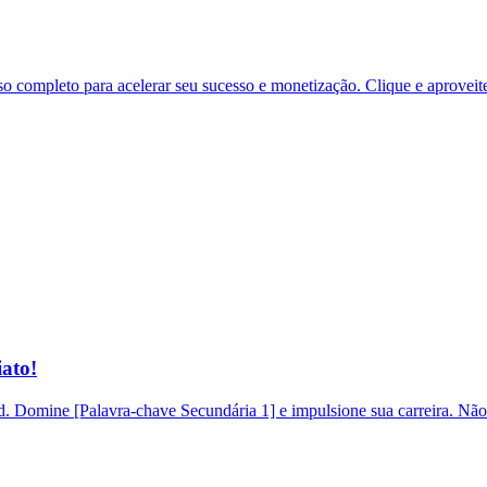
 completo para acelerar seu sucesso e monetização. Clique e aproveit
ato!
 Domine [Palavra-chave Secundária 1] e impulsione sua carreira. Não