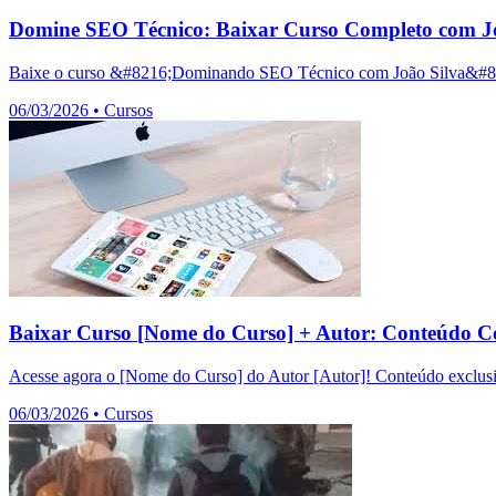
Domine SEO Técnico: Baixar Curso Completo com Jo
Baixe o curso &#8216;Dominando SEO Técnico com João Silva&#8217;
06/03/2026
•
Cursos
Baixar Curso [Nome do Curso] + Autor: Conteúdo C
Acesse agora o [Nome do Curso] do Autor [Autor]! Conteúdo exclusiv
06/03/2026
•
Cursos