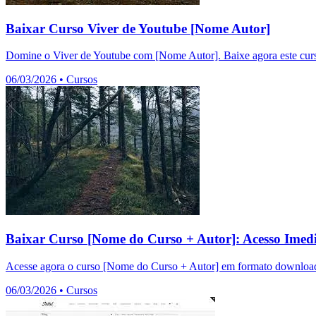
Baixar Curso Viver de Youtube [Nome Autor]
Domine o Viver de Youtube com [Nome Autor]. Baixe agora este curso
06/03/2026
•
Cursos
Baixar Curso [Nome do Curso + Autor]: Acesso Imedi
Acesse agora o curso [Nome do Curso + Autor] em formato download.
06/03/2026
•
Cursos