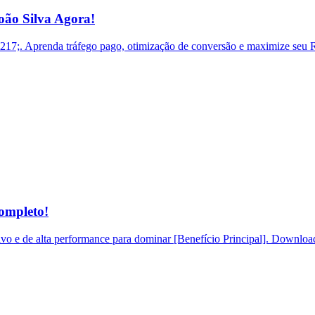
ão Silva Agora!
. Aprenda tráfego pago, otimização de conversão e maximize seu RO
ompleto!
o e de alta performance para dominar [Benefício Principal]. Download