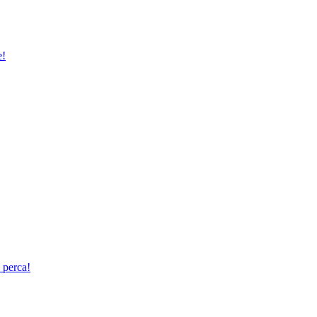
e!
 perca!