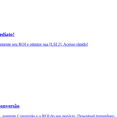
ediato!
mente seu ROI e otimize sua [LSI 2]. Acesso rápido!
Conversão
o, aumente Conversão e o ROI do seu negócio. Download instantâneo.