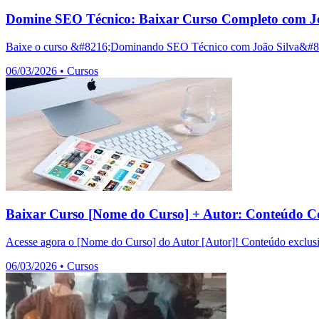
Domine SEO Técnico: Baixar Curso Completo com Jo
Baixe o curso &#8216;Dominando SEO Técnico com João Silva&#8217;
06/03/2026
•
Cursos
Baixar Curso [Nome do Curso] + Autor: Conteúdo C
Acesse agora o [Nome do Curso] do Autor [Autor]! Conteúdo exclusiv
06/03/2026
•
Cursos