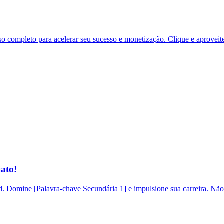
 completo para acelerar seu sucesso e monetização. Clique e aproveit
ato!
 Domine [Palavra-chave Secundária 1] e impulsione sua carreira. Não