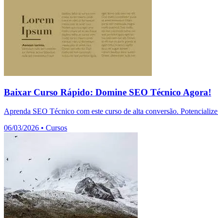
Baixar Curso Rápido: Domine SEO Técnico Agora!
Aprenda SEO Técnico com este curso de alta conversão. Potencialize 
06/03/2026
•
Cursos