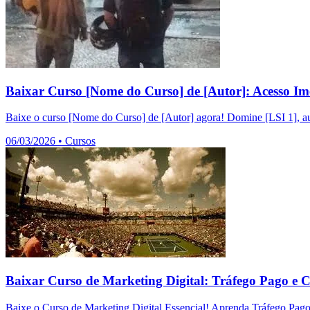
Baixar Curso [Nome do Curso] de [Autor]: Acesso Im
Baixe o curso [Nome do Curso] de [Autor] agora! Domine [LSI 1], au
06/03/2026
•
Cursos
Baixar Curso de Marketing Digital: Tráfego Pago e 
Baixe o Curso de Marketing Digital Essencial! Aprenda Tráfego Pag