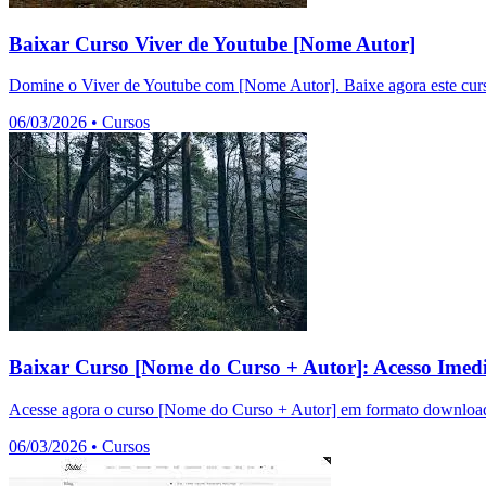
Baixar Curso Viver de Youtube [Nome Autor]
Domine o Viver de Youtube com [Nome Autor]. Baixe agora este curso
06/03/2026
•
Cursos
Baixar Curso [Nome do Curso + Autor]: Acesso Imedi
Acesse agora o curso [Nome do Curso + Autor] em formato download.
06/03/2026
•
Cursos