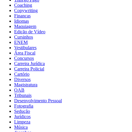
Coaching
Copywriting
Finanças
Idiomas
Maquiagem
Edição de Vídeo
Cursinhos
ENEM
Vestibulares
Área Fiscal
Concursos
Carreira Jurídica
Carreira Policial
Cartório
Diversos
Magistratura
OAB
Tribunais
Desenvolvimento Pessoal
Fotografia
Sedução
Jurídicos
Limpeza
Música