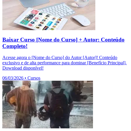
Baixar Curso [Nome do Curso] + Autor: Conteúdo
Completo!
Acesse agora o [Nome do Curso] do Autor [Autor]! Conteúdo
exclusivo e de alta performance para dominar [Benefício Principal].
Download disponível!
06/03/2026
•
Cursos