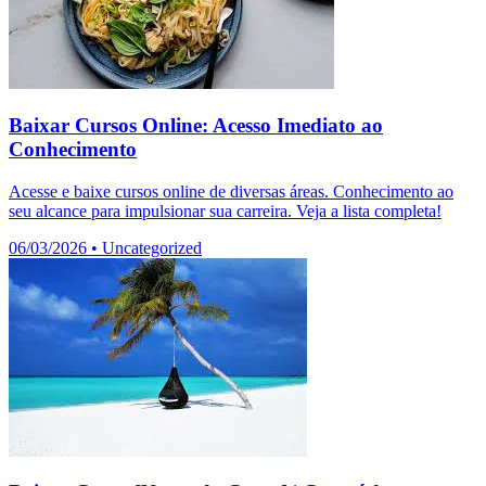
Baixar Cursos Online: Acesso Imediato ao
Conhecimento
Acesse e baixe cursos online de diversas áreas. Conhecimento ao
seu alcance para impulsionar sua carreira. Veja a lista completa!
06/03/2026
•
Uncategorized