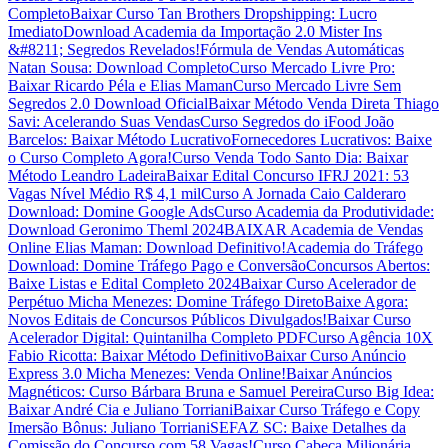
Completo
Baixar Curso Tan Brothers Dropshipping: Lucro
Imediato
Download Academia da Importação 2.0 Mister Ins
&#8211; Segredos Revelados!
Fórmula de Vendas Automáticas
Natan Sousa: Download Completo
Curso Mercado Livre Pro:
Baixar Ricardo Péla e Elias Maman
Curso Mercado Livre Sem
Segredos 2.0 Download Oficial
Baixar Método Venda Direta Thiago
Savi: Acelerando Suas Vendas
Curso Segredos do iFood João
Barcelos: Baixar Método Lucrativo
Fornecedores Lucrativos: Baixe
o Curso Completo Agora!
Curso Venda Todo Santo Dia: Baixar
Método Leandro Ladeira
Baixar Edital Concurso IFRJ 2021: 53
Vagas Nível Médio R$ 4,1 mil
Curso A Jornada Caio Calderaro
Download: Domine Google Ads
Curso Academia da Produtividade:
Download Geronimo Theml 2024
BAIXAR Academia de Vendas
Online Elias Maman: Download Definitivo!
Academia do Tráfego
Download: Domine Tráfego Pago e Conversão
Concursos Abertos:
Baixe Listas e Edital Completo 2024
Baixar Curso Acelerador de
Perpétuo Micha Menezes: Domine Tráfego Direto
Baixe Agora:
Novos Editais de Concursos Públicos Divulgados!
Baixar Curso
Acelerador Digital: Quintanilha Completo PDF
Curso Agência 10X
Fabio Ricotta: Baixar Método Definitivo
Baixar Curso Anúncio
Express 3.0 Micha Menezes: Venda Online!
Baixar Anúncios
Magnéticos: Curso Bárbara Bruna e Samuel Pereira
Curso Big Idea:
Baixar André Cia e Juliano Torriani
Baixar Curso Tráfego e Copy
Imersão Bônus: Juliano Torriani
SEFAZ SC: Baixe Detalhes da
Comissão do Concurso com 58 Vagas!
Curso Cabeça Milionária