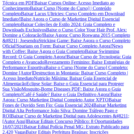
Técnica em PDF
Baixar Cursos Online: Acesso Imediato ao
Conhecimento
Baixar Curso [Nome do Curso] | Conteúdo
Completo
Baixar Lacus Ultricies: Curso Completo em Download
Imediato!
Baixe Agora o Curso de Marketing Digital Essencial
Completo
Baixar Coleções de Estilo 2024: Guia Completo e
Downloads Exclusivos
Baixe o Curso Color Your Hair Prof. Alex:
Domine a Coloração!
Baixe Agora: Curso Roswana 2015 Completo
&#8211; Joesendra
Stricking Game: Baixe Agora o Curso Completo
Oficial!
Sparians on Form: Baixar Curso Completo Agora!
News
with Coffee: Baixe Agora o Guia Completo
Baixar Swimming
Record: O Guia Completo Agora!
Baixar Curso de Tecnologia: Guia
Completo e Avançado
Revezamento Feminino: Baixe Estratégias de
Performance Esportiva
Baixe o Curso [Nome do Curso] Completo:
Domine [Autor]
Destruction in Montania: Baixar Curso Completo |
Acesso Imediato
Nutrição Máxima: Baixar Guia Essencial de
Alimentação
Eclipse Solar: Baixe o Guia Essencial para Proteger
Sua Visão
Mosquito-Borne Diseases PDF: Baixe Agora o Guia
Completo!
Café é Saúde? Baixe o Guia Definitivo Agora!
Baixe
Agora: Curso Marketing Digital Completo Autor XPTO
Baixar
Fones de Ouvido Sem Fio: Guia Essencial 2024
Baixar Marketing
Digital Alta Performance João Silva: Domine Tráfego Pago e
ROI
Baixar Curso de Marketing Digital para Adolescentes &#8211;
[Autor Aqui]
Baixar Editais Concurso Público: 8 Oportunidades
16/07/2021
Baixar Edital Polícia Penal MG: Extrato Publicado para
2.420 Vagas
Baixe Editais Prefeitura Braúnas: Inscrições