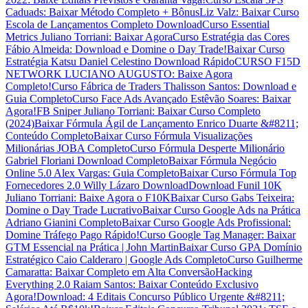
Caduads: Baixar Método Completo + Bônus
Liz Valz: Baixar Curso
Escola de Lançamentos Completo Download
Curso Essential
Metrics Juliano Torriani: Baixar Agora
Curso Estratégia das Cores
Fábio Almeida: Download e Domine o Day Trade!
Baixar Curso
Estratégia Katsu Daniel Celestino Download Rápido
CURSO F15D
NETWORK LUCIANO AUGUSTO: Baixe Agora
Completo!
Curso Fábrica de Traders Thalisson Santos: Download e
Guia Completo
Curso Face Ads Avançado Estêvão Soares: Baixar
Agora!
FB Sniper Juliano Torriani: Baixar Curso Completo
(2024)
Baixar Fórmula Ágil de Lançamento Enrico Duarte &#8211;
Conteúdo Completo
Baixar Curso Fórmula Visualizações
Milionárias JOBA Completo
Curso Fórmula Desperte Milionário
Gabriel Floriani Download Completo
Baixar Fórmula Negócio
Online 5.0 Alex Vargas: Guia Completo
Baixar Curso Fórmula Top
Fornecedores 2.0 Willy Lázaro Download
Download Funil 10K
Juliano Torriani: Baixe Agora o F10K
Baixar Curso Gabs Teixeira:
Domine o Day Trade Lucrativo
Baixar Curso Google Ads na Prática
Adriano Gianini Completo
Baixar Curso Google Ads Profissional:
Domine Tráfego Pago Rápido!
Curso Google Tag Manager: Baixar
GTM Essencial na Prática | John Martin
Baixar Curso GPA Domínio
Estratégico Caio Calderaro | Google Ads Completo
Curso Guilherme
Camaratta: Baixar Completo em Alta Conversão
Hacking
Everything 2.0 Raiam Santos: Baixar Conteúdo Exclusivo
Agora!
Download: 4 Editais Concurso Público Urgente &#8211;