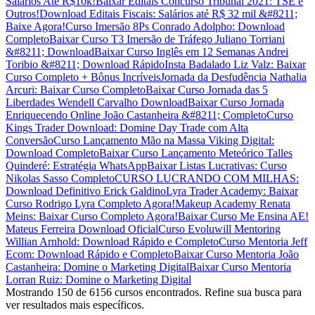
Salários Até R$10k!
Baixar Editais Concurso Tribunal 2021: TSE e
Outros!
Download Editais Fiscais: Salários até R$ 32 mil &#8211;
Baixe Agora!
Curso Imersão 8Ps Conrado Adolpho: Download
Completo
Baixar Curso T3 Imersão de Tráfego Juliano Torriani
&#8211; Download
Baixar Curso Inglês em 12 Semanas Andrei
Toribio &#8211; Download Rápido
Insta Badalado Liz Valz: Baixar
Curso Completo + Bônus Incríveis
Jornada da Desfudência Nathalia
Arcuri: Baixar Curso Completo
Baixar Curso Jornada das 5
Liberdades Wendell Carvalho Download
Baixar Curso Jornada
Enriquecendo Online João Castanheira &#8211; Completo
Curso
Kings Trader Download: Domine Day Trade com Alta
Conversão
Curso Lançamento Mão na Massa Viking Digital:
Download Completo
Baixar Curso Lançamento Meteórico Talles
Quinderé: Estratégia WhatsApp
Baixar Listas Lucrativas: Curso
Nikolas Sasso Completo
CURSO LUCRANDO COM MILHAS:
Download Definitivo Erick Galdino
Lyra Trader Academy: Baixar
Curso Rodrigo Lyra Completo Agora!
Makeup Academy Renata
Meins: Baixar Curso Completo Agora!
Baixar Curso Me Ensina AE!
Mateus Ferreira Download Oficial
Curso Evoluwill Mentoring
Willian Arnhold: Download Rápido e Completo
Curso Mentoria Jeff
Ecom: Download Rápido e Completo
Baixar Curso Mentoria João
Castanheira: Domine o Marketing Digital
Baixar Curso Mentoria
Lorran Ruiz: Domine o Marketing Digital
Mostrando 150 de 6156 cursos encontrados. Refine sua busca para
ver resultados mais específicos.