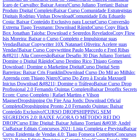
Ícaro de Carvalho: Baixar Agora!
Curso Juliano Torriani: Baixar
Produto Digital Completo
Baixar Curso Comunidade Estrategistas
Digitais Rodrigo Vinhas Download
Comunidade Edu Eduardo
Costa: Baixar Conteúdo Exclusivo para Lucrar
Curso Conversão
Extrema Tiago Tessmann: Download Rápido
Curso Copy Black
Box Jonathan Taioba: Download e Segredos Revelados
Copy Flow
Isis Moreira: Baixar o Curso Completo e Impulsionar suas
Vendas
Baixar Copywriter 10X Natanael Oliveira: Acelere suas
Vendas!
Baixar Curso Copywriting Paulo Maccedo e Fred Ribas
&#8211; Alta Conversão
Baixar Desafio 30 Dias Juliano Torriani:
Domine o Digital Rápido
Curso Destino Rico Thiago Gomes
Download | Domine o Marketing Digital
Curso Digital Sem
Barreiras: Baixar Cris Franklin
Download Curso Do Mil ao Milhão:
Aprenda com Thiago Nigro!
Curso Do Zero à Escala Maxsuell
Inicius Download &#8211; Domine o Tráfego
Baixar Curso Drop
Profissional 2.0 Fernando Quintas Completo
Baixar Dropflix Secrets
Ecom: Curso Completo | Rafael Martins e Vilson
Magner
Dropshipping On Fire Ana Jords: Download Oficial
Completo
Dropshipping Pronto 2.0 Fernando Quintas: Baixar
Conteúdo Exclusivo!
CURSO DROPSHIPPING SEM
SEGREDOS 2.0: BAIXE AGORA O MÉTODO REI DO
DROP
Curso Elite Digital: Baixar Juliano Torriani &#038; André
Cia
Baixar Editais Concursos 2021: Lista Completa e Prevista
Baixar
Curso Epidemia de Vendas 4.0: Tiago Fonseca Completo
Concursos
2022: Baixe Editais Previstos e Garanta Vaga!
Curso Escala 3PS