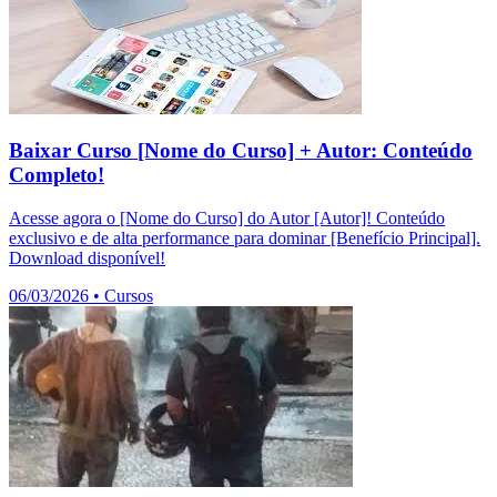
Baixar Curso [Nome do Curso] + Autor: Conteúdo
Completo!
Acesse agora o [Nome do Curso] do Autor [Autor]! Conteúdo
exclusivo e de alta performance para dominar [Benefício Principal].
Download disponível!
06/03/2026
•
Cursos