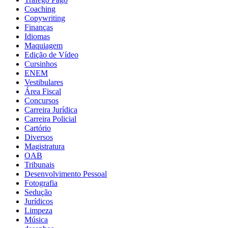
Coaching
Copywriting
Finanças
Idiomas
Maquiagem
Edição de Vídeo
Cursinhos
ENEM
Vestibulares
Área Fiscal
Concursos
Carreira Jurídica
Carreira Policial
Cartório
Diversos
Magistratura
OAB
Tribunais
Desenvolvimento Pessoal
Fotografia
Sedução
Jurídicos
Limpeza
Música