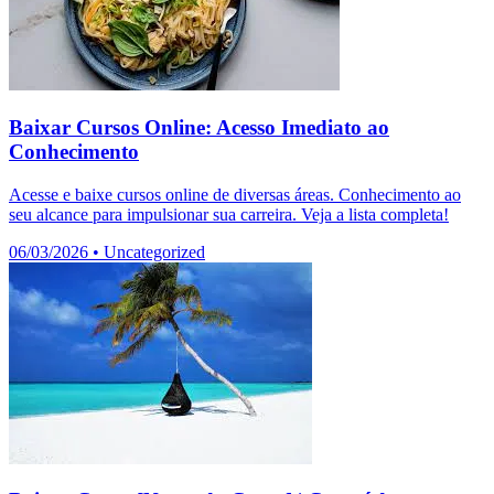
Baixar Cursos Online: Acesso Imediato ao
Conhecimento
Acesse e baixe cursos online de diversas áreas. Conhecimento ao
seu alcance para impulsionar sua carreira. Veja a lista completa!
06/03/2026
•
Uncategorized