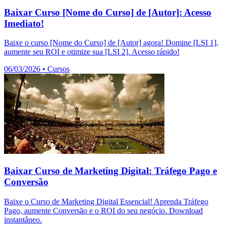
Baixar Curso [Nome do Curso] de [Autor]: Acesso
Imediato!
Baixe o curso [Nome do Curso] de [Autor] agora! Domine [LSI 1],
aumente seu ROI e otimize sua [LSI 2]. Acesso rápido!
06/03/2026
•
Cursos
Baixar Curso de Marketing Digital: Tráfego Pago e
Conversão
Baixe o Curso de Marketing Digital Essencial! Aprenda Tráfego
Pago, aumente Conversão e o ROI do seu negócio. Download
instantâneo.