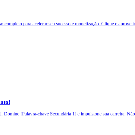
 completo para acelerar seu sucesso e monetização. Clique e aproveit
ato!
 Domine [Palavra-chave Secundária 1] e impulsione sua carreira. Não