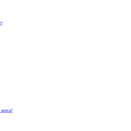
e!
 perca!