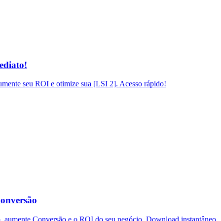
ediato!
mente seu ROI e otimize sua [LSI 2]. Acesso rápido!
Conversão
o, aumente Conversão e o ROI do seu negócio. Download instantâneo.