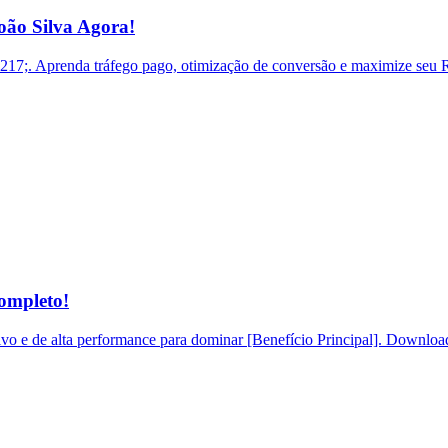
ão Silva Agora!
. Aprenda tráfego pago, otimização de conversão e maximize seu RO
ompleto!
o e de alta performance para dominar [Benefício Principal]. Download