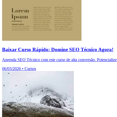
Baixar Curso Rápido: Domine SEO Técnico Agora!
Aprenda SEO Técnico com este curso de alta conversão. Potencialize 
06/03/2026
•
Cursos