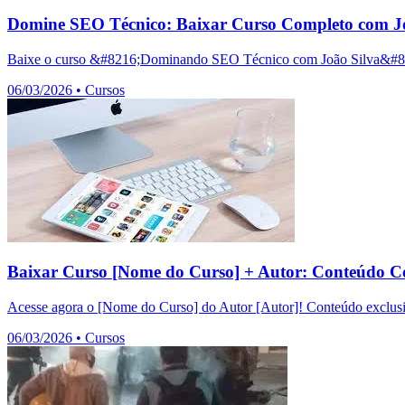
Domine SEO Técnico: Baixar Curso Completo com Jo
Baixe o curso &#8216;Dominando SEO Técnico com João Silva&#8217;
06/03/2026
•
Cursos
Baixar Curso [Nome do Curso] + Autor: Conteúdo C
Acesse agora o [Nome do Curso] do Autor [Autor]! Conteúdo exclusiv
06/03/2026
•
Cursos