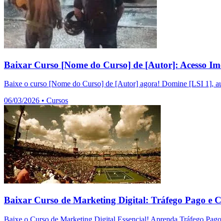
Baixar Curso [Nome do Curso] de [Autor]: Acesso Im
Baixe o curso [Nome do Curso] de [Autor] agora! Domine [LSI 1], au
06/03/2026
•
Cursos
Baixar Curso de Marketing Digital: Tráfego Pago e 
Baixe o Curso de Marketing Digital Essencial! Aprenda Tráfego Pag