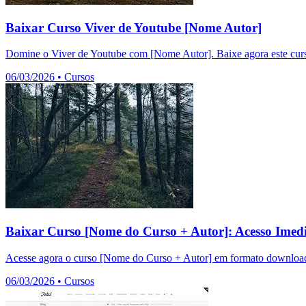
Baixar Curso Viver de Youtube [Nome Autor]
Domine o Viver de Youtube com [Nome Autor]. Baixe agora este curso
06/03/2026
•
Cursos
Baixar Curso [Nome do Curso + Autor]: Acesso Imedi
Acesse agora o curso [Nome do Curso + Autor] em formato download.
06/03/2026
•
Cursos