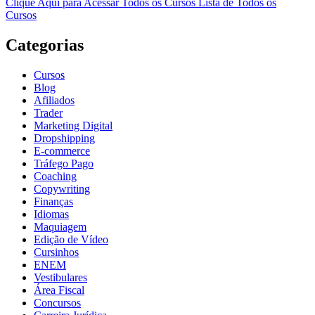
Clique Aqui para Acessar Todos os Cursos
Lista de Todos os
Cursos
Categorias
Cursos
Blog
Afiliados
Trader
Marketing Digital
Dropshipping
E-commerce
Tráfego Pago
Coaching
Copywriting
Finanças
Idiomas
Maquiagem
Edição de Vídeo
Cursinhos
ENEM
Vestibulares
Área Fiscal
Concursos