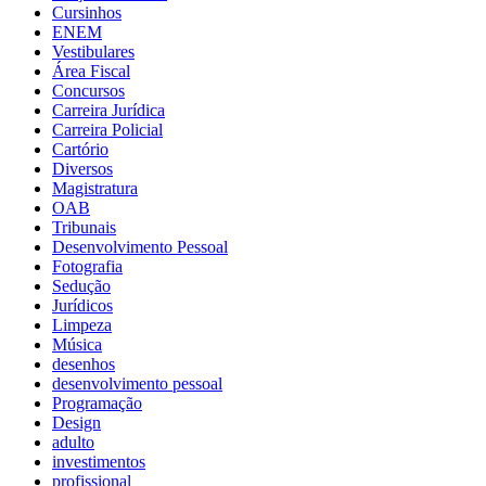
Cursinhos
ENEM
Vestibulares
Área Fiscal
Concursos
Carreira Jurídica
Carreira Policial
Cartório
Diversos
Magistratura
OAB
Tribunais
Desenvolvimento Pessoal
Fotografia
Sedução
Jurídicos
Limpeza
Música
desenhos
desenvolvimento pessoal
Programação
Design
adulto
investimentos
profissional