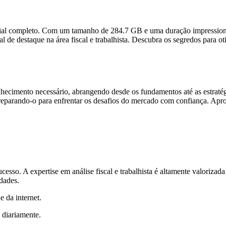
ial completo. Com um tamanho de 284.7 GB e uma duração impressiona
l de destaque na área fiscal e trabalhista. Descubra os segredos para ot
nhecimento necessário, abrangendo desde os fundamentos até as estraté
ia, preparando-o para enfrentar os desafios do mercado com confiança. 
cesso. A expertise em análise fiscal e trabalhista é altamente valorizad
dades.
e da internet.
 diariamente.