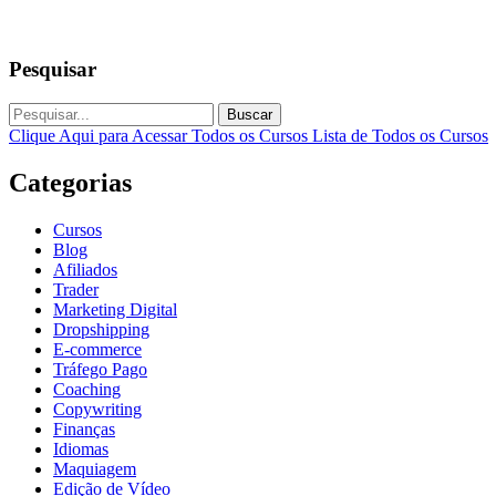
Pesquisar
Buscar
Clique Aqui para Acessar Todos os Cursos
Lista de Todos os Cursos
Categorias
Cursos
Blog
Afiliados
Trader
Marketing Digital
Dropshipping
E-commerce
Tráfego Pago
Coaching
Copywriting
Finanças
Idiomas
Maquiagem
Edição de Vídeo