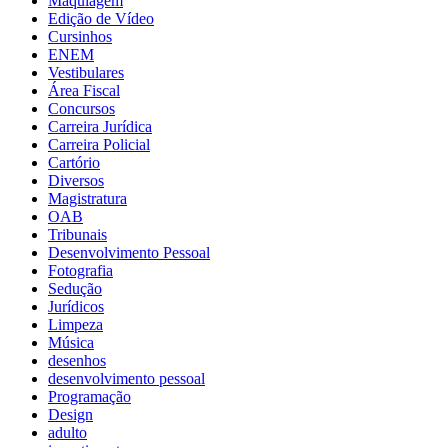
Maquiagem
Edição de Vídeo
Cursinhos
ENEM
Vestibulares
Área Fiscal
Concursos
Carreira Jurídica
Carreira Policial
Cartório
Diversos
Magistratura
OAB
Tribunais
Desenvolvimento Pessoal
Fotografia
Sedução
Jurídicos
Limpeza
Música
desenhos
desenvolvimento pessoal
Programação
Design
adulto