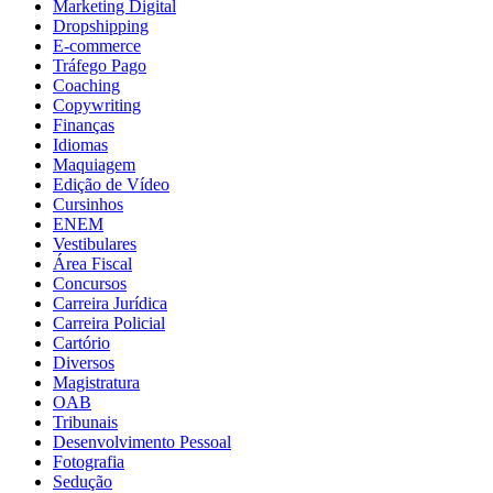
Marketing Digital
Dropshipping
E-commerce
Tráfego Pago
Coaching
Copywriting
Finanças
Idiomas
Maquiagem
Edição de Vídeo
Cursinhos
ENEM
Vestibulares
Área Fiscal
Concursos
Carreira Jurídica
Carreira Policial
Cartório
Diversos
Magistratura
OAB
Tribunais
Desenvolvimento Pessoal
Fotografia
Sedução