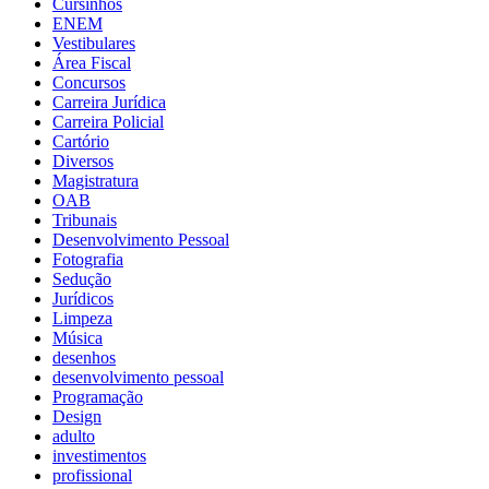
Cursinhos
ENEM
Vestibulares
Área Fiscal
Concursos
Carreira Jurídica
Carreira Policial
Cartório
Diversos
Magistratura
OAB
Tribunais
Desenvolvimento Pessoal
Fotografia
Sedução
Jurídicos
Limpeza
Música
desenhos
desenvolvimento pessoal
Programação
Design
adulto
investimentos
profissional