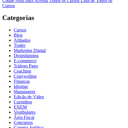
Clique Aqui para Acessar Todos os Cursos
Lista de Todos os
Cursos
Categorias
Cursos
Blog
Afiliados
Trader
Marketing Digital
Dropshipping
E-commerce
Tráfego Pago
Coaching
Copywriting
Finanças
Idiomas
Maquiagem
Edição de Vídeo
Cursinhos
ENEM
Vestibulares
Área Fiscal
Concursos
Carreira Jurídica