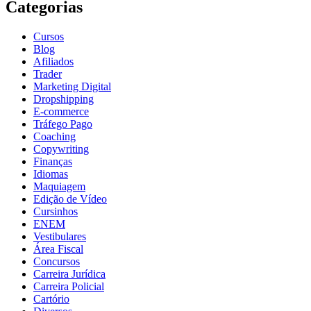
Categorias
Cursos
Blog
Afiliados
Trader
Marketing Digital
Dropshipping
E-commerce
Tráfego Pago
Coaching
Copywriting
Finanças
Idiomas
Maquiagem
Edição de Vídeo
Cursinhos
ENEM
Vestibulares
Área Fiscal
Concursos
Carreira Jurídica
Carreira Policial
Cartório