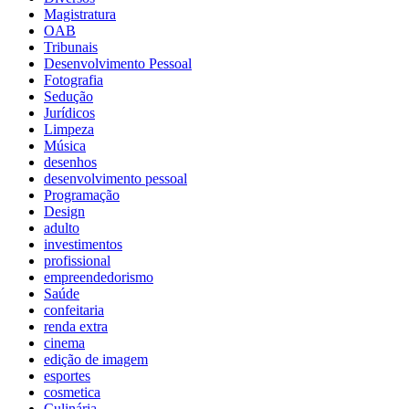
Magistratura
OAB
Tribunais
Desenvolvimento Pessoal
Fotografia
Sedução
Jurídicos
Limpeza
Música
desenhos
desenvolvimento pessoal
Programação
Design
adulto
investimentos
profissional
empreendedorismo
Saúde
confeitaria
renda extra
cinema
edição de imagem
esportes
cosmetica
Culinária