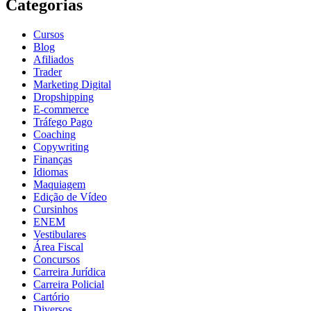
Categorias
Cursos
Blog
Afiliados
Trader
Marketing Digital
Dropshipping
E-commerce
Tráfego Pago
Coaching
Copywriting
Finanças
Idiomas
Maquiagem
Edição de Vídeo
Cursinhos
ENEM
Vestibulares
Área Fiscal
Concursos
Carreira Jurídica
Carreira Policial
Cartório
Diversos