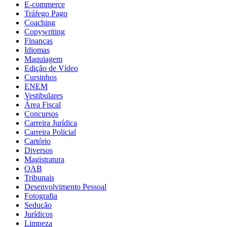
E-commerce
Tráfego Pago
Coaching
Copywriting
Finanças
Idiomas
Maquiagem
Edição de Vídeo
Cursinhos
ENEM
Vestibulares
Área Fiscal
Concursos
Carreira Jurídica
Carreira Policial
Cartório
Diversos
Magistratura
OAB
Tribunais
Desenvolvimento Pessoal
Fotografia
Sedução
Jurídicos
Limpeza