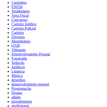
Cursinhos
ENEM
Vestibulares
Área Fiscal
Concursos
Carreira Jurídica
Carreira Policial
Cartório
Diversos
Magistratura
OAB
Tribunais
Desenvolvimento Pessoal
Fotografia
Sedução
Jurídicos
Limpeza
Música
desenhos
desenvolvimento pessoal
Programação
Design
adulto
investimentos
profissional