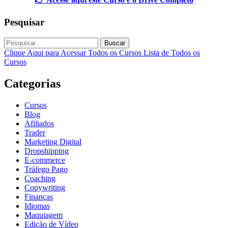
Pesquisar
Buscar
Clique Aqui para Acessar Todos os Cursos
Lista de Todos os
Cursos
Categorias
Cursos
Blog
Afiliados
Trader
Marketing Digital
Dropshipping
E-commerce
Tráfego Pago
Coaching
Copywriting
Finanças
Idiomas
Maquiagem
Edição de Vídeo