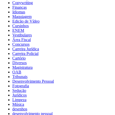
Copywriting
Finanças
Idiomas
Maquiagem
Edição de Vídeo
Cursinhos
ENEM
Vestibulares
Área Fiscal
Concursos
Carreira Jurídica
Carreira Policial
Cartório
Diversos
Magistratura
OAB
Tribunais
Desenvolvimento Pessoal
Fotografia
Sedução
Jurídicos
Limpeza
Música
desenhos
desenvolvimento pessoal