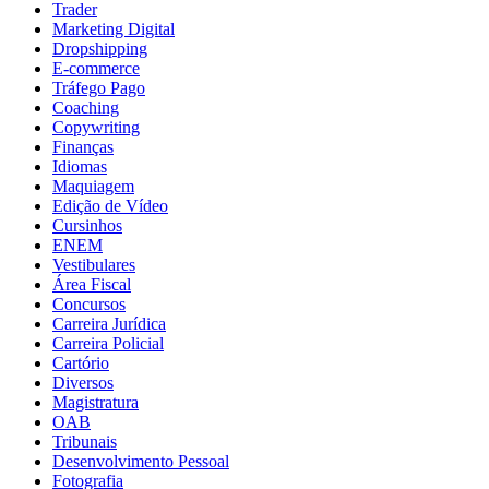
Trader
Marketing Digital
Dropshipping
E-commerce
Tráfego Pago
Coaching
Copywriting
Finanças
Idiomas
Maquiagem
Edição de Vídeo
Cursinhos
ENEM
Vestibulares
Área Fiscal
Concursos
Carreira Jurídica
Carreira Policial
Cartório
Diversos
Magistratura
OAB
Tribunais
Desenvolvimento Pessoal
Fotografia