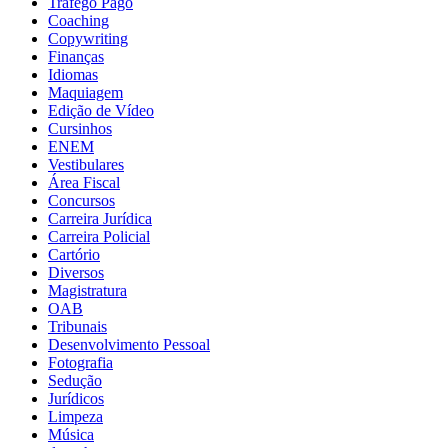
Tráfego Pago
Coaching
Copywriting
Finanças
Idiomas
Maquiagem
Edição de Vídeo
Cursinhos
ENEM
Vestibulares
Área Fiscal
Concursos
Carreira Jurídica
Carreira Policial
Cartório
Diversos
Magistratura
OAB
Tribunais
Desenvolvimento Pessoal
Fotografia
Sedução
Jurídicos
Limpeza
Música