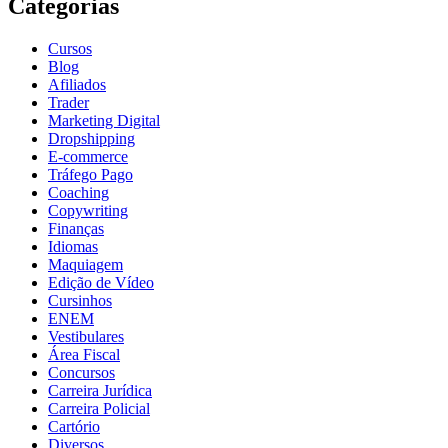
Categorias
Cursos
Blog
Afiliados
Trader
Marketing Digital
Dropshipping
E-commerce
Tráfego Pago
Coaching
Copywriting
Finanças
Idiomas
Maquiagem
Edição de Vídeo
Cursinhos
ENEM
Vestibulares
Área Fiscal
Concursos
Carreira Jurídica
Carreira Policial
Cartório
Diversos