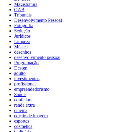
Magistratura
OAB
Tribunais
Desenvolvimento Pessoal
Fotografia
Sedução
Jurídicos
Limpeza
Música
desenhos
desenvolvimento pessoal
Programação
Design
adulto
investimentos
profissional
empreendedorismo
Saúde
confeitaria
renda extra
cinema
edição de imagem
esportes
cosmetica
Culinária