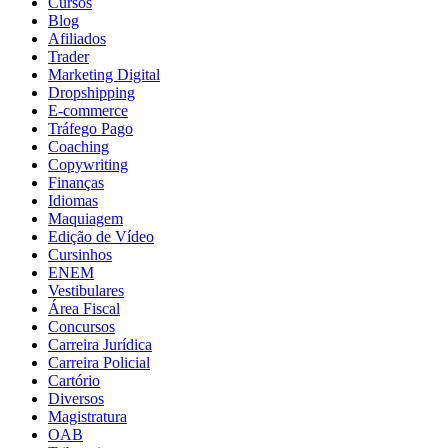
Cursos
Blog
Afiliados
Trader
Marketing Digital
Dropshipping
E-commerce
Tráfego Pago
Coaching
Copywriting
Finanças
Idiomas
Maquiagem
Edição de Vídeo
Cursinhos
ENEM
Vestibulares
Área Fiscal
Concursos
Carreira Jurídica
Carreira Policial
Cartório
Diversos
Magistratura
OAB