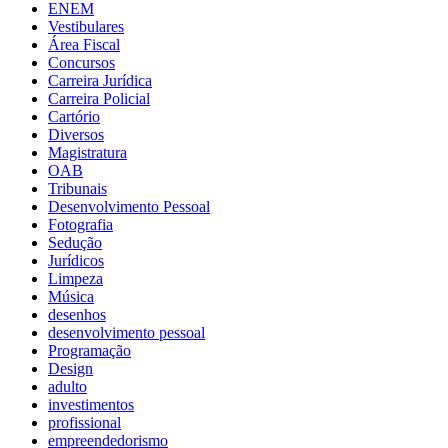
ENEM
Vestibulares
Área Fiscal
Concursos
Carreira Jurídica
Carreira Policial
Cartório
Diversos
Magistratura
OAB
Tribunais
Desenvolvimento Pessoal
Fotografia
Sedução
Jurídicos
Limpeza
Música
desenhos
desenvolvimento pessoal
Programação
Design
adulto
investimentos
profissional
empreendedorismo