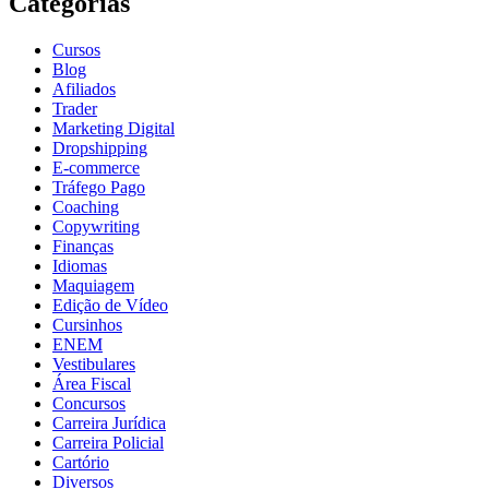
Categorias
Cursos
Blog
Afiliados
Trader
Marketing Digital
Dropshipping
E-commerce
Tráfego Pago
Coaching
Copywriting
Finanças
Idiomas
Maquiagem
Edição de Vídeo
Cursinhos
ENEM
Vestibulares
Área Fiscal
Concursos
Carreira Jurídica
Carreira Policial
Cartório
Diversos