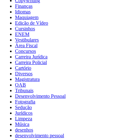
Copywriting
Finanças
Idiomas
Maquiagem
Edição de Vídeo
Cursinhos
ENEM
Vestibulares
Área Fiscal
Concursos
Carreira Jurídica
Carreira Policial
Cartório
Diversos
Magistratura
OAB
Tribunais
Desenvolvimento Pessoal
Fotografia
Sedução
Jurídicos
Limpeza
Música
desenhos
desenvolvimento pessoal