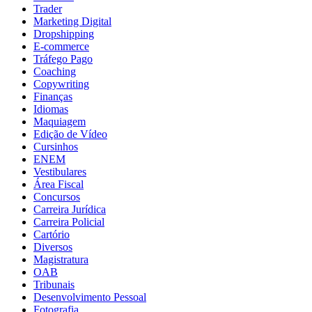
Trader
Marketing Digital
Dropshipping
E-commerce
Tráfego Pago
Coaching
Copywriting
Finanças
Idiomas
Maquiagem
Edição de Vídeo
Cursinhos
ENEM
Vestibulares
Área Fiscal
Concursos
Carreira Jurídica
Carreira Policial
Cartório
Diversos
Magistratura
OAB
Tribunais
Desenvolvimento Pessoal
Fotografia