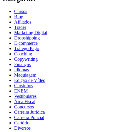
Cursos
Blog
Afiliados
Trader
Marketing Digital
Dropshipping
E-commerce
Tráfego Pago
Coaching
Copywriting
Finanças
Idiomas
Maquiagem
Edição de Vídeo
Cursinhos
ENEM
Vestibulares
Área Fiscal
Concursos
Carreira Jurídica
Carreira Policial
Cartório
Diversos