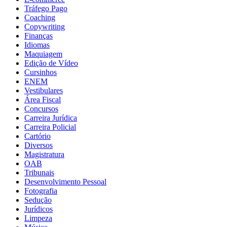
Tráfego Pago
Coaching
Copywriting
Finanças
Idiomas
Maquiagem
Edição de Vídeo
Cursinhos
ENEM
Vestibulares
Área Fiscal
Concursos
Carreira Jurídica
Carreira Policial
Cartório
Diversos
Magistratura
OAB
Tribunais
Desenvolvimento Pessoal
Fotografia
Sedução
Jurídicos
Limpeza