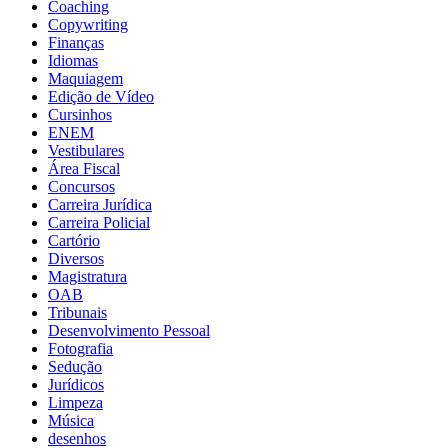
Coaching
Copywriting
Finanças
Idiomas
Maquiagem
Edição de Vídeo
Cursinhos
ENEM
Vestibulares
Área Fiscal
Concursos
Carreira Jurídica
Carreira Policial
Cartório
Diversos
Magistratura
OAB
Tribunais
Desenvolvimento Pessoal
Fotografia
Sedução
Jurídicos
Limpeza
Música
desenhos