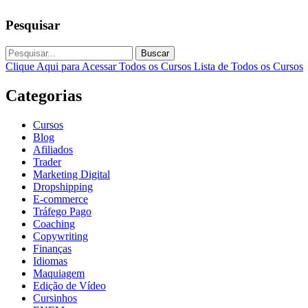
Pesquisar
Buscar
Clique Aqui para Acessar Todos os Cursos
Lista de Todos os Cursos
Categorias
Cursos
Blog
Afiliados
Trader
Marketing Digital
Dropshipping
E-commerce
Tráfego Pago
Coaching
Copywriting
Finanças
Idiomas
Maquiagem
Edição de Vídeo
Cursinhos