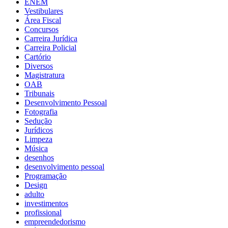
ENEM
Vestibulares
Área Fiscal
Concursos
Carreira Jurídica
Carreira Policial
Cartório
Diversos
Magistratura
OAB
Tribunais
Desenvolvimento Pessoal
Fotografia
Sedução
Jurídicos
Limpeza
Música
desenhos
desenvolvimento pessoal
Programação
Design
adulto
investimentos
profissional
empreendedorismo