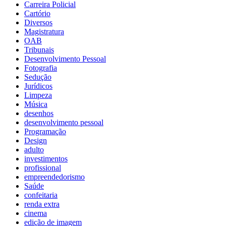
Carreira Policial
Cartório
Diversos
Magistratura
OAB
Tribunais
Desenvolvimento Pessoal
Fotografia
Sedução
Jurídicos
Limpeza
Música
desenhos
desenvolvimento pessoal
Programação
Design
adulto
investimentos
profissional
empreendedorismo
Saúde
confeitaria
renda extra
cinema
edição de imagem