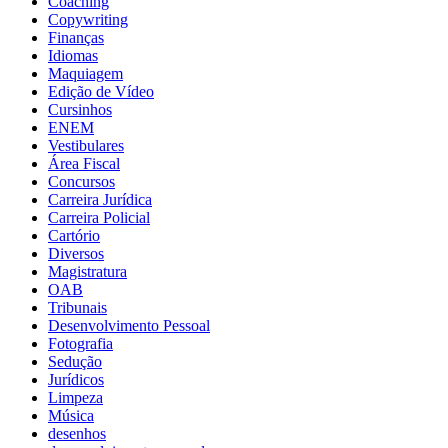
Coaching
Copywriting
Finanças
Idiomas
Maquiagem
Edição de Vídeo
Cursinhos
ENEM
Vestibulares
Área Fiscal
Concursos
Carreira Jurídica
Carreira Policial
Cartório
Diversos
Magistratura
OAB
Tribunais
Desenvolvimento Pessoal
Fotografia
Sedução
Jurídicos
Limpeza
Música
desenhos