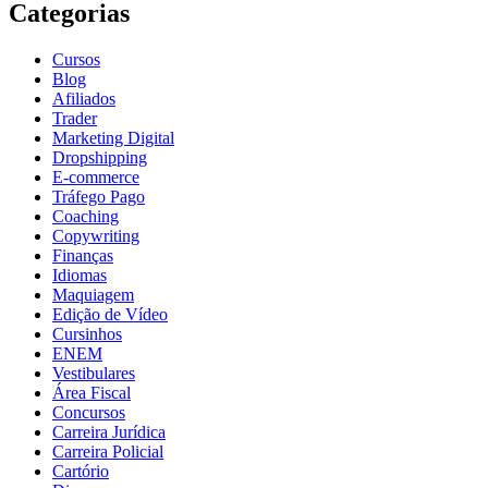
Categorias
Cursos
Blog
Afiliados
Trader
Marketing Digital
Dropshipping
E-commerce
Tráfego Pago
Coaching
Copywriting
Finanças
Idiomas
Maquiagem
Edição de Vídeo
Cursinhos
ENEM
Vestibulares
Área Fiscal
Concursos
Carreira Jurídica
Carreira Policial
Cartório