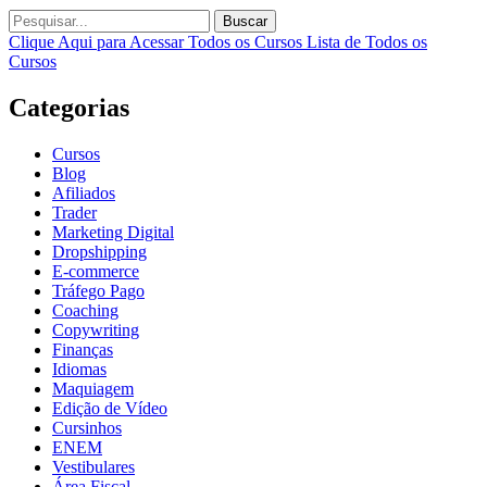
Buscar
Clique Aqui para Acessar Todos os Cursos
Lista de Todos os
Cursos
Categorias
Cursos
Blog
Afiliados
Trader
Marketing Digital
Dropshipping
E-commerce
Tráfego Pago
Coaching
Copywriting
Finanças
Idiomas
Maquiagem
Edição de Vídeo
Cursinhos
ENEM
Vestibulares
Área Fiscal