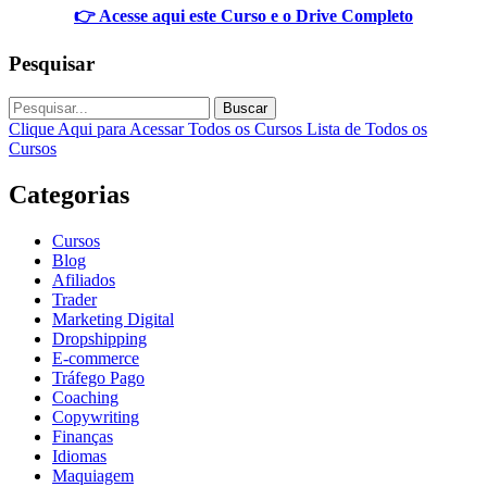
👉 Acesse aqui este Curso e o Drive Completo
Pesquisar
Buscar
Clique Aqui para Acessar Todos os Cursos
Lista de Todos os
Cursos
Categorias
Cursos
Blog
Afiliados
Trader
Marketing Digital
Dropshipping
E-commerce
Tráfego Pago
Coaching
Copywriting
Finanças
Idiomas
Maquiagem