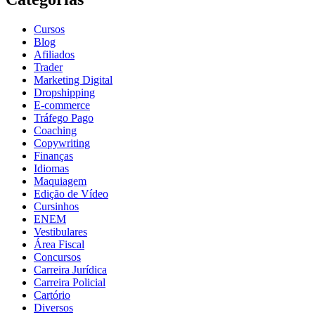
Cursos
Blog
Afiliados
Trader
Marketing Digital
Dropshipping
E-commerce
Tráfego Pago
Coaching
Copywriting
Finanças
Idiomas
Maquiagem
Edição de Vídeo
Cursinhos
ENEM
Vestibulares
Área Fiscal
Concursos
Carreira Jurídica
Carreira Policial
Cartório
Diversos