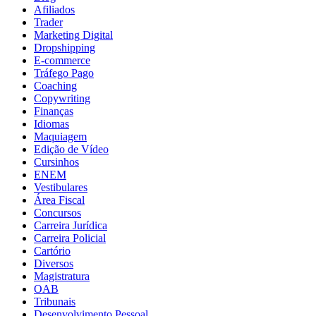
Afiliados
Trader
Marketing Digital
Dropshipping
E-commerce
Tráfego Pago
Coaching
Copywriting
Finanças
Idiomas
Maquiagem
Edição de Vídeo
Cursinhos
ENEM
Vestibulares
Área Fiscal
Concursos
Carreira Jurídica
Carreira Policial
Cartório
Diversos
Magistratura
OAB
Tribunais
Desenvolvimento Pessoal