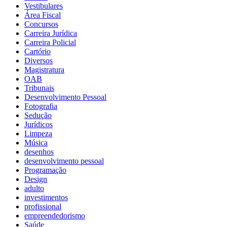
Vestibulares
Área Fiscal
Concursos
Carreira Jurídica
Carreira Policial
Cartório
Diversos
Magistratura
OAB
Tribunais
Desenvolvimento Pessoal
Fotografia
Sedução
Jurídicos
Limpeza
Música
desenhos
desenvolvimento pessoal
Programação
Design
adulto
investimentos
profissional
empreendedorismo
Saúde