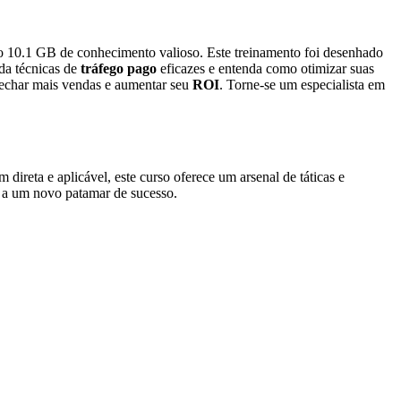
do 10.1 GB de conhecimento valioso. Este treinamento foi desenhado
da técnicas de
tráfego pago
eficazes e entenda como otimizar suas
fechar mais vendas e aumentar seu
ROI
. Torne-se um especialista em
reta e aplicável, este curso oferece um arsenal de táticas e
á a um novo patamar de sucesso.