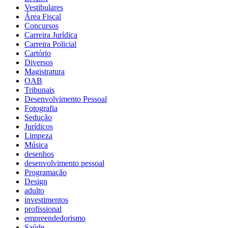
Vestibulares
Área Fiscal
Concursos
Carreira Jurídica
Carreira Policial
Cartório
Diversos
Magistratura
OAB
Tribunais
Desenvolvimento Pessoal
Fotografia
Sedução
Jurídicos
Limpeza
Música
desenhos
desenvolvimento pessoal
Programação
Design
adulto
investimentos
profissional
empreendedorismo
Saúde