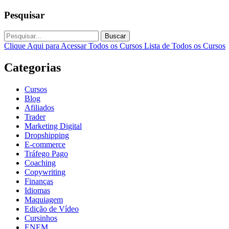
Pesquisar
Buscar
Clique Aqui para Acessar Todos os Cursos
Lista de Todos os Cursos
Categorias
Cursos
Blog
Afiliados
Trader
Marketing Digital
Dropshipping
E-commerce
Tráfego Pago
Coaching
Copywriting
Finanças
Idiomas
Maquiagem
Edição de Vídeo
Cursinhos
ENEM