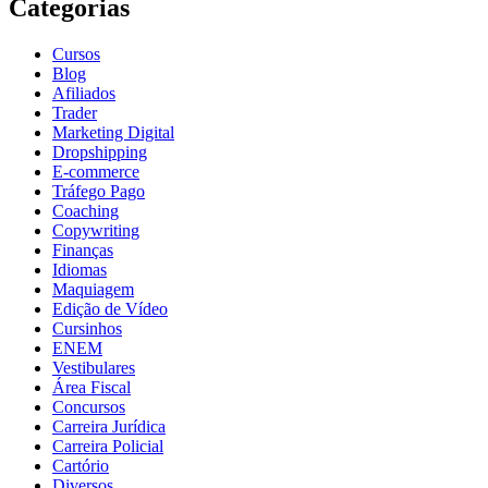
Categorias
Cursos
Blog
Afiliados
Trader
Marketing Digital
Dropshipping
E-commerce
Tráfego Pago
Coaching
Copywriting
Finanças
Idiomas
Maquiagem
Edição de Vídeo
Cursinhos
ENEM
Vestibulares
Área Fiscal
Concursos
Carreira Jurídica
Carreira Policial
Cartório
Diversos