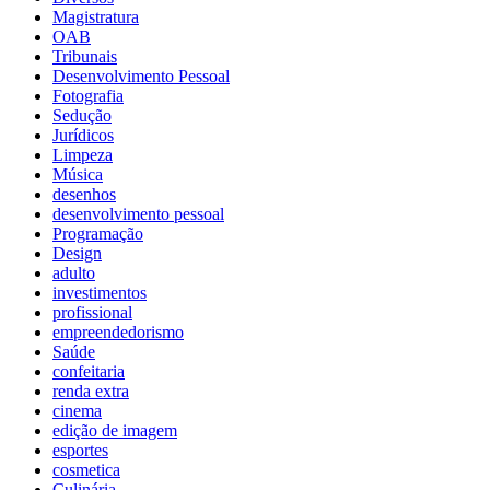
Magistratura
OAB
Tribunais
Desenvolvimento Pessoal
Fotografia
Sedução
Jurídicos
Limpeza
Música
desenhos
desenvolvimento pessoal
Programação
Design
adulto
investimentos
profissional
empreendedorismo
Saúde
confeitaria
renda extra
cinema
edição de imagem
esportes
cosmetica
Culinária