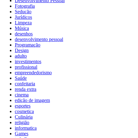
Desenvolvimento Pessoal
Fotografia
Sedução
Jurídicos
Limpeza
Música
desenhos
desenvolvimento pessoal
Programação
Design
adulto
investimentos
profissional
empreendedorismo
Saúde
confeitaria
renda extra
cinema
edição de imagem
esportes
cosmetica
Culinária
religião
informatica
Games