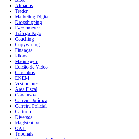
Afiliados
Trader
Marketing Digital
Dropshipping
E-commerce
Tráfego Pago
Coaching
Copywriting
Finanças
Idiomas
Maquiagem
Edição de Vídeo
Cursinhos
ENEM
Vestibulares
Área Fiscal
Concursos
Carreira Jurídica
Carreira Policial
Cartório
Diversos
Magistratura
OAB
Tribunais