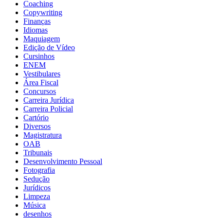
Coaching
Copywriting
Finanças
Idiomas
Maquiagem
Edição de Vídeo
Cursinhos
ENEM
Vestibulares
Área Fiscal
Concursos
Carreira Jurídica
Carreira Policial
Cartório
Diversos
Magistratura
OAB
Tribunais
Desenvolvimento Pessoal
Fotografia
Sedução
Jurídicos
Limpeza
Música
desenhos