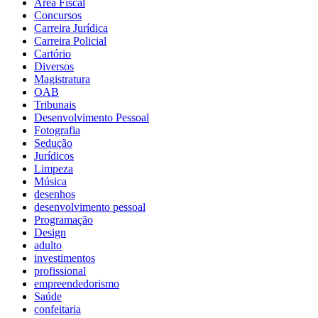
Área Fiscal
Concursos
Carreira Jurídica
Carreira Policial
Cartório
Diversos
Magistratura
OAB
Tribunais
Desenvolvimento Pessoal
Fotografia
Sedução
Jurídicos
Limpeza
Música
desenhos
desenvolvimento pessoal
Programação
Design
adulto
investimentos
profissional
empreendedorismo
Saúde
confeitaria