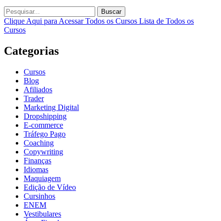
Buscar
Clique Aqui para Acessar Todos os Cursos
Lista de Todos os
Cursos
Categorias
Cursos
Blog
Afiliados
Trader
Marketing Digital
Dropshipping
E-commerce
Tráfego Pago
Coaching
Copywriting
Finanças
Idiomas
Maquiagem
Edição de Vídeo
Cursinhos
ENEM
Vestibulares