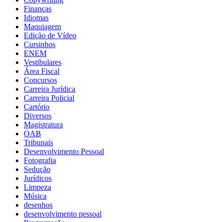
Finanças
Idiomas
Maquiagem
Edição de Vídeo
Cursinhos
ENEM
Vestibulares
Área Fiscal
Concursos
Carreira Jurídica
Carreira Policial
Cartório
Diversos
Magistratura
OAB
Tribunais
Desenvolvimento Pessoal
Fotografia
Sedução
Jurídicos
Limpeza
Música
desenhos
desenvolvimento pessoal