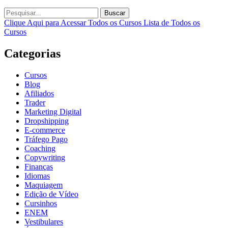
Buscar
Clique Aqui para Acessar Todos os Cursos
Lista de Todos os
Cursos
Categorias
Cursos
Blog
Afiliados
Trader
Marketing Digital
Dropshipping
E-commerce
Tráfego Pago
Coaching
Copywriting
Finanças
Idiomas
Maquiagem
Edição de Vídeo
Cursinhos
ENEM
Vestibulares