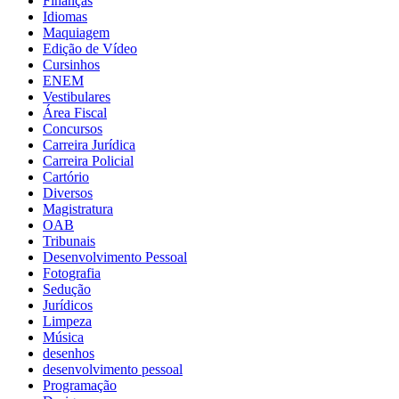
Finanças
Idiomas
Maquiagem
Edição de Vídeo
Cursinhos
ENEM
Vestibulares
Área Fiscal
Concursos
Carreira Jurídica
Carreira Policial
Cartório
Diversos
Magistratura
OAB
Tribunais
Desenvolvimento Pessoal
Fotografia
Sedução
Jurídicos
Limpeza
Música
desenhos
desenvolvimento pessoal
Programação