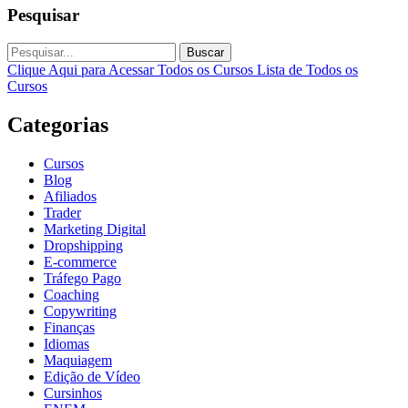
Pesquisar
Buscar
Clique Aqui para Acessar Todos os Cursos
Lista de Todos os
Cursos
Categorias
Cursos
Blog
Afiliados
Trader
Marketing Digital
Dropshipping
E-commerce
Tráfego Pago
Coaching
Copywriting
Finanças
Idiomas
Maquiagem
Edição de Vídeo
Cursinhos