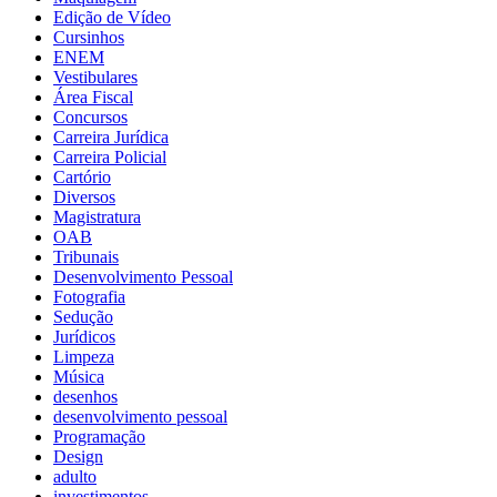
Edição de Vídeo
Cursinhos
ENEM
Vestibulares
Área Fiscal
Concursos
Carreira Jurídica
Carreira Policial
Cartório
Diversos
Magistratura
OAB
Tribunais
Desenvolvimento Pessoal
Fotografia
Sedução
Jurídicos
Limpeza
Música
desenhos
desenvolvimento pessoal
Programação
Design
adulto
investimentos