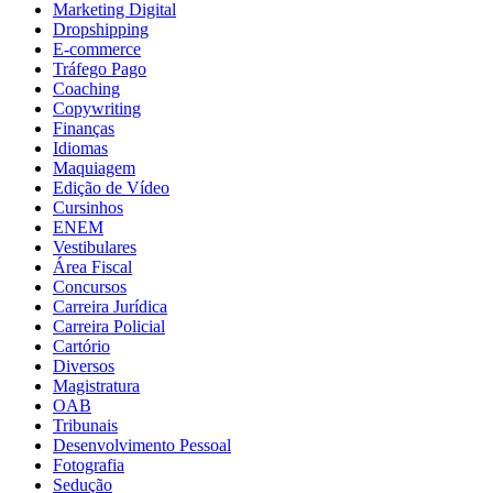
Marketing Digital
Dropshipping
E-commerce
Tráfego Pago
Coaching
Copywriting
Finanças
Idiomas
Maquiagem
Edição de Vídeo
Cursinhos
ENEM
Vestibulares
Área Fiscal
Concursos
Carreira Jurídica
Carreira Policial
Cartório
Diversos
Magistratura
OAB
Tribunais
Desenvolvimento Pessoal
Fotografia
Sedução