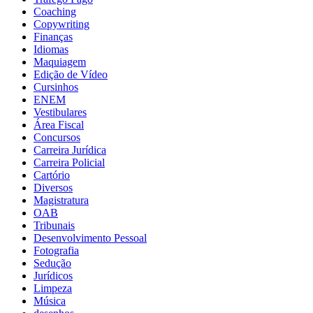
Coaching
Copywriting
Finanças
Idiomas
Maquiagem
Edição de Vídeo
Cursinhos
ENEM
Vestibulares
Área Fiscal
Concursos
Carreira Jurídica
Carreira Policial
Cartório
Diversos
Magistratura
OAB
Tribunais
Desenvolvimento Pessoal
Fotografia
Sedução
Jurídicos
Limpeza
Música